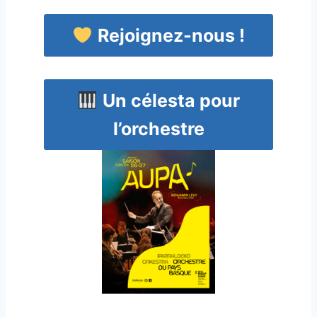
Rejoignez-nous !
Un célesta pour
l’orchestre