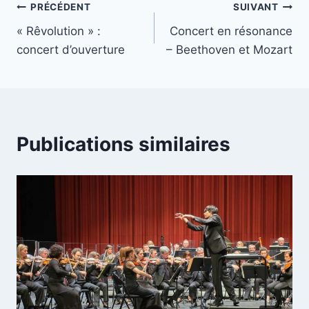
Navigation
PRÉCÉDENT
SUIVANT
« Rêvolution » :
Concert en résonance
de
concert d’ouverture
– Beethoven et Mozart
l’article
Publications similaires