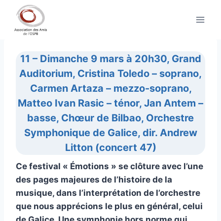
Aller
au
contenu
11 – Dimanche 9 mars à 20h30, Grand
Auditorium,
Cristina Toledo – soprano,
Carmen Artaza – mezzo-soprano,
Matteo Ivan Rasic – ténor, Jan Antem –
basse,
Chœur de Bilbao, Orchestre
Symphonique de Galice
,
dir. Andrew
Litton (concert 47)
Ce festival « Émotions » se clôture avec l’une
des pages majeures de l’histoire de la
musique, dans l’interprétation de l’orchestre
que nous apprécions le plus en général, celui
de Galice. Une symphonie hors norme qui