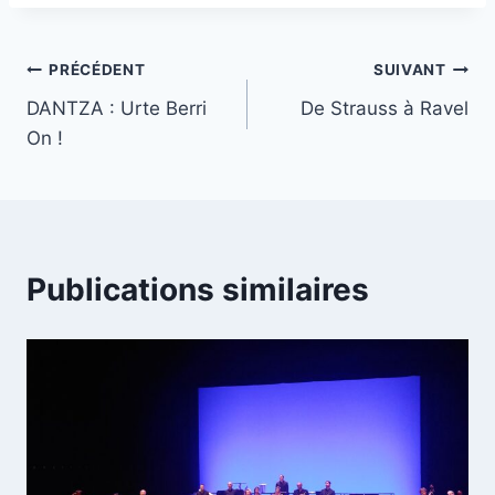
Navigation
PRÉCÉDENT
SUIVANT
DANTZA : Urte Berri
De Strauss à Ravel
de
On !
l’article
Publications similaires