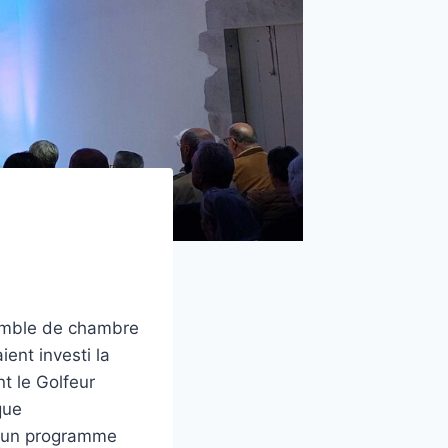
emble de chambre
ient investi la
t le Golfeur
que
r un programme