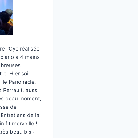
 l’Oye réalisée
r piano à 4 mains
ombreuses
re. Hier soir
ille Panonacle,
 Perrault, aussi
très beau moment,
esse de
 Entretiens de la
 fit merveille !
très beau bis :