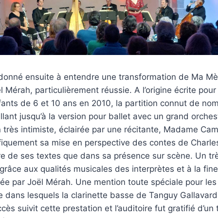
onné ensuite à entendre une transformation de Ma Mère
ël Mérah, particulièrement réussie. A l’origine écrite pou
fants de 6 et 10 ans en 2010, la partition connut de n
lant jusqu’à la version pour ballet avec un grand orchest
 très intimiste, éclairée par une récitante, Madame Cam
fiquement sa mise en perspective des contes de Charles
ture de ses textes que dans sa présence sur scène. Un 
grâce aux qualités musicales des interprètes et à la fin
isée par Joël Mérah. Une mention toute spéciale pour les
e dans lesquels la clarinette basse de Tanguy Gallavardin
ès suivit cette prestation et l’auditoire fut gratifié d’un 