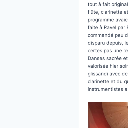
tout à fait origin
flûte, clarinette
programme avaien
faite à Ravel par 
commandé peu de 
disparu depuis, l
certes pas une œ
Danses sacrée et
valorisée hier soi
glissandi avec dex
clarinette et du 
instrumentistes a