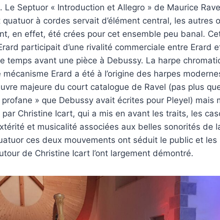
al. Le Septuor « Introduction et Allegro » de Maurice Rav
 et quatuor à cordes servait d’élément central, les autres
t, en effet, été crées pour cet ensemble peu banal. 
Erard participait d’une rivalité commerciale entre Erard et
temps avant une pièce à Debussy. La harpe chromatiq
e mécanisme Erard a été à l’origine des harpes moderne
uvre majeure du court catalogue de Ravel (pas plus que
 profane » que Debussy avait écrites pour Pleyel) mais
r par Christine Icart, qui a mis en avant les traits, les c
térité et musicalité associées aux belles sonorités de la
quatuor ces deux mouvements ont séduit le public et les
utour de Christine Icart l’ont largement démontré.