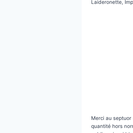
Laideronette, Im
Merci au septuor
quantité hors norm