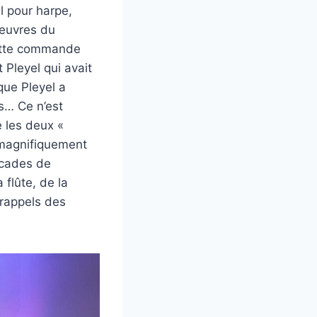
el pour harpe,
 œuvres du
Cette commande
 Pleyel qui avait
ue Pleyel a
s… Ce n’est
 les deux «
 magnifiquement
ascades de
 flûte, de la
 rappels des