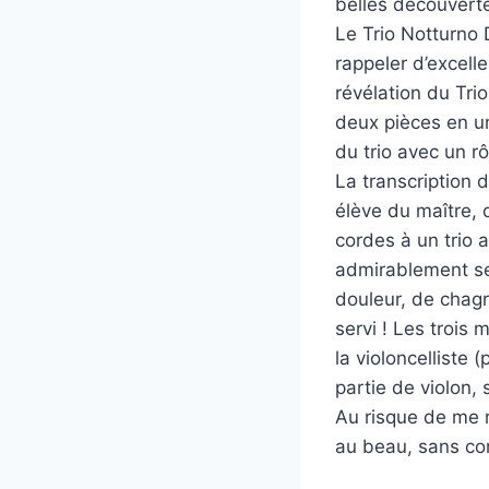
belles découver
Le Trio Notturno 
rappeler d’excell
révélation du Tri
deux pièces en u
du trio avec un rô
La transcription 
élève du maître, 
cordes à un trio a
admirablement ser
douleur, de chagri
servi ! Les trois 
la violoncelliste 
partie de violon, 
Au risque de me r
au beau, sans co