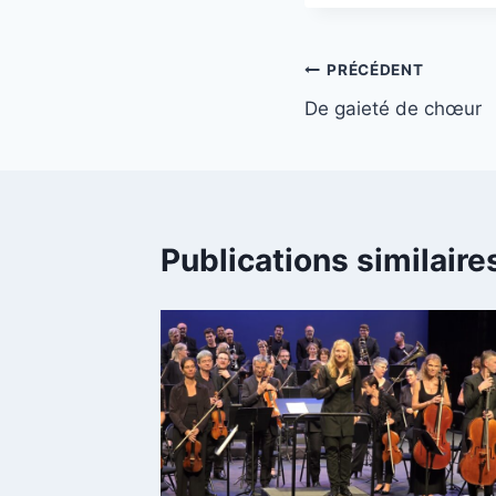
Navigation
PRÉCÉDENT
De gaieté de chœur
de
l’article
Publications similaire