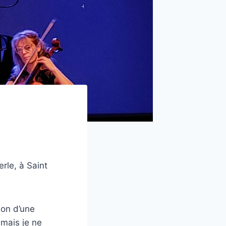
rle, à Saint
ion d’une
 mais je ne