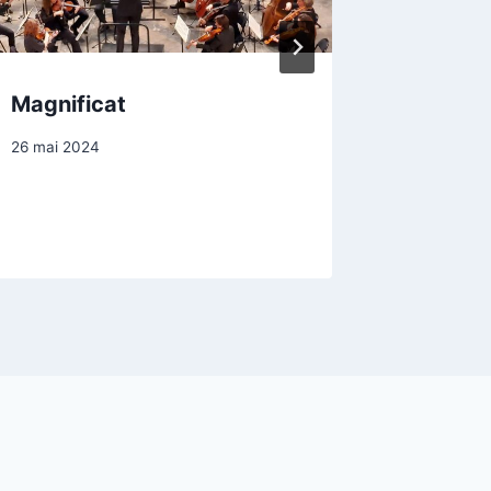
Magnificat
Vœux d
26 mai 2024
7 janvier 