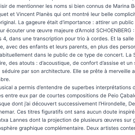
aisir de mentionner les noms si bien connus de Marina 
t et Vincent Planès qui ont montré leur belle complicit
iginal. La gageure était d’importance : attirer un public
pour écouter une œuvre majeure d’Arnold SCHOENBERG : 
 4, dans une transcription pour trio à cordes. Et la salle 
, avec des enfants et leurs parents, en plus des perso
abituellement dans le public de ce type de concert. La S
 dire, des atouts : d’acoustique, de confort d’assise et u
e séduire par son architecture. Elle se prête à merveille
bre.
ical a permis d’entendre de superbes interprétations d
és entre eux par de courtes compositions de Peio Çabal
que dont j’ai découvert successivement l’Hirondelle, D
mar. Ces titres figuratifs ont sans aucun doute inspiré 
txa Lannes dont la projection de plusieurs œuvres sur 
sphère graphique complémentaire. Deux artistes conte