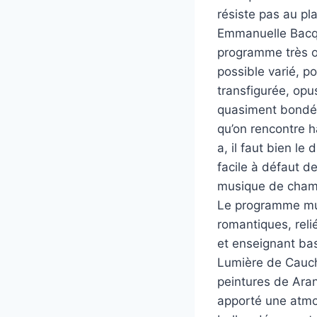
résiste pas au pl
Emmanuelle Bacque
programme très or
possible varié, 
transfigurée, opus
quasiment bondée
qu’on rencontre h
a, il faut bien le
facile à défaut d
musique de cham
Le programme mus
romantiques, reli
et enseignant bas
Lumière de Cauche
peintures de Aran
apporté une atmo