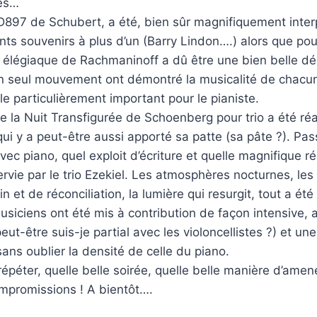
tes…
D897 de Schubert, a été, bien sûr magnifiquement inter
ents souvenirs à plus d’un (Barry Lindon….) alors que po
o élégiaque de Rachmaninoff a dû être une bien belle d
n seul mouvement ont démontré la musicalité de chac
le particulièrement important pour le pianiste.
de la Nuit Transfigurée de Schoenberg pour trio a été réa
qui y a peut-être aussi apporté sa patte (sa pâte ?). Pas
vec piano, quel exploit d’écriture et quelle magnifique ré
vie par le trio Ezekiel. Les atmosphères nocturnes, le
n et de réconciliation, la lumière qui resurgit, tout a é
musiciens ont été mis à contribution de façon intensive, 
(peut-être suis-je partial avec les violoncellistes ?) et u
sans oublier la densité de celle du piano.
épéter, quelle belle soirée, quelle belle manière d’amene
mpromissions ! A bientôt….