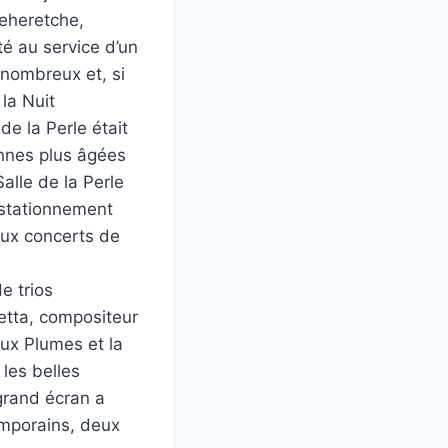
Beheretche,
é au service d’un
 nombreux et, si
la Nuit
de la Perle était
nnes plus âgées
alle de la Perle
n stationnement
 aux concerts de
e trios
etta, compositeur
eux Plumes et la
les belles
grand écran a
mporains, deux