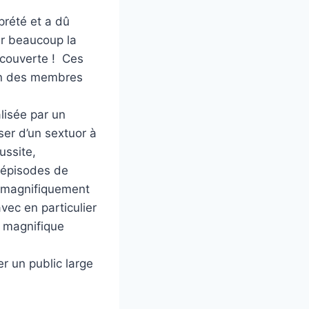
prété et a dû
ur beaucoup la
écouverte ! Ces
un des membres
lisée par un
ser d’un sextuor à
ussite,
s épisodes de
té magnifiquement
avec en particulier
ne magnifique
r un public large