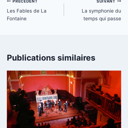
Navigation
PRÉCÉDENT
SUIVANT
Les Fables de La
La symphonie du
de
Fontaine
temps qui passe
l’article
Publications similaires